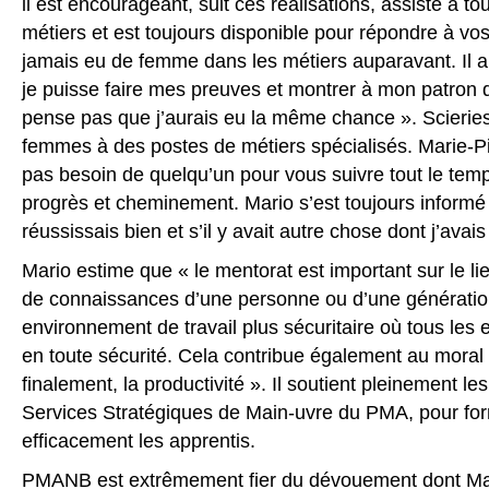
il est encourageant, suit ces réalisations, assiste 
métiers et est toujours disponible pour répondre à vos
jamais eu de femme dans les métiers auparavant. Il a 
je puisse faire mes preuves et montrer à mon patron q
pense pas que j’aurais eu la même chance ». Scieri
femmes à des postes de métiers spécialisés. Marie-Pi
pas besoin de quelqu’un pour vous suivre tout le temps
progrès et cheminement. Mario s’est toujours informé 
réussissais bien et s’il y avait autre chose dont j’avais
Mario estime que « le mentorat est important sur le lie
de connaissances d’une personne ou d’une génération
environnement de travail plus sécuritaire où tous les e
en toute sécurité. Cela contribue également au moral 
finalement, la productivité ». Il soutient pleinement le
Services Stratégiques de Main-uvre du PMA, pour for
efficacement les apprentis.
PMANB est extrêmement fier du dévouement dont Mario