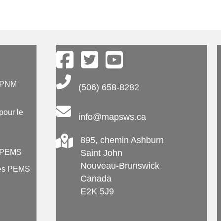
Main Telephone Number
e PNM
(506) 658-8282
 pour le
info@mapsws.ca
895, chemin Ashburn
e PEMS
Saint John
Nouveau-Brunswick
 des PEMS
Canada
E2K 5J9