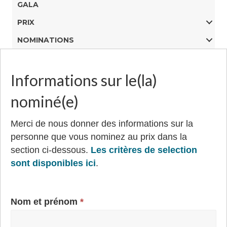
GALA
PRIX
NOMINATIONS
Nomination
Informations sur le(la)
au
prix
nominé(e)
du
Merci de nous donner des informations sur la
maitre
personne que vous nominez au prix dans la
mentor
section ci-dessous.
Les critères de selection
sont disponibles ici
.
Nom et prénom
*