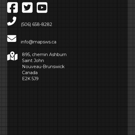
Main Telephone Number
(506) 658-8282
info@mapsws.ca
895, chemin Ashburn
Saint John
Nouveau-Brunswick
Canada
E2K 5J9