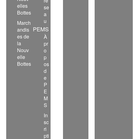
ré
elles
se
Bottes
a
u
March
PEMS
andis
es de
À
la
pr
Nouv
o
elle
p
Bottes
os
d
e
P
E
M
S
In
sc
ri
pti