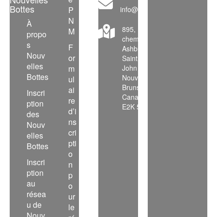
Bottes
P
info@mapsws.ca
N
À
895,
M
propo
chemin
s
F
Ashburn
Nouv
or
Saint
elles
m
John
Bottes
Nouveau-
ul
Brunswick
ai
Inscri
Canada
re
ption
E2K 5J9
d’i
des
ns
Nouv
cri
elles
pti
Bottes
o
Inscri
n
ption
p
au
o
résea
ur
u de
le
Nouv