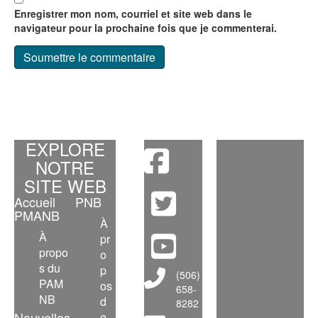
Enregistrer mon nom, courriel et site web dans le
navigateur pour la prochaine fois que je commenterai.
EXPLORE
NOTRE
SITE WEB
Accueil
PNB
PMANB
À
À
pr
propo
o
s du
p
Main Telephone Number
(506)
PAM
os
658-
NB
d
8282
Nouvelles
e