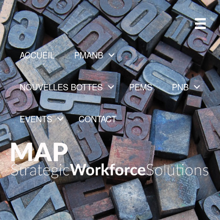
ACCUEIL
PMANB
NOUVELLES BOTTES
PEMS
PNB
EVENTS
CONTACT