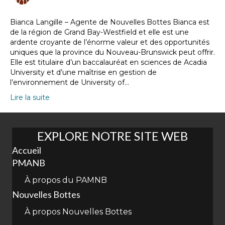
Bianca Langille – Agente de Nouvelles Bottes Bianca est
de la région de Grand Bay-Westfield et elle est une
ardente croyante de l’énorme valeur et des opportunités
uniques que la province du Nouveau-Brunswick peut offrir.
Elle est titulaire d’un baccalauréat en sciences de Acadia
University et d’une maîtrise en gestion de
l’environnement de University of…
Lire la suite
EXPLORE NOTRE SITE WEB
Accueil
PMANB
À propos du PAMNB
Nouvelles Bottes
À propos Nouvelles Bottes