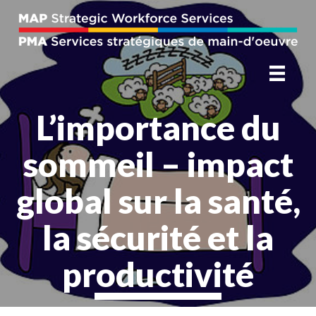
L’importance du
sommeil – impact
global sur la santé,
la sécurité et la
productivité