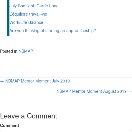
July Spotlight: Carrie Long
L’équilibre travail-vie
Work/Life Balance
Are you thinking of starting an apprenticeship?
Posted in
NBMAP
Posts
← NBMAP Mentor Moment July 2019
navigation
NBMAP Mentor Moment August 2019 →
Leave a Comment
Comment