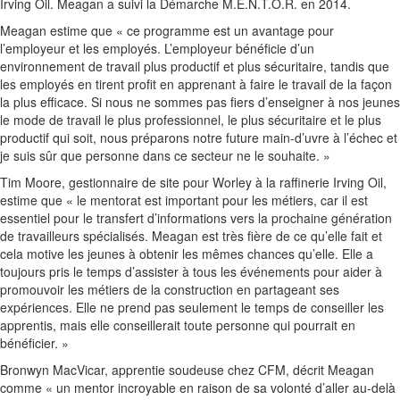
Irving Oil. Meagan a suivi la Démarche M.E.N.T.O.R. en 2014.
Meagan estime que « ce programme est un avantage pour
l’employeur et les employés. L’employeur bénéficie d’un
environnement de travail plus productif et plus sécuritaire, tandis que
les employés en tirent profit en apprenant à faire le travail de la façon
la plus efficace. Si nous ne sommes pas fiers d’enseigner à nos jeunes
le mode de travail le plus professionnel, le plus sécuritaire et le plus
productif qui soit, nous préparons notre future main-d’uvre à l’échec et
je suis sûr que personne dans ce secteur ne le souhaite. »
Tim Moore, gestionnaire de site pour Worley à la raffinerie Irving Oil,
estime que « le mentorat est important pour les métiers, car il est
essentiel pour le transfert d’informations vers la prochaine génération
de travailleurs spécialisés. Meagan est très fière de ce qu’elle fait et
cela motive les jeunes à obtenir les mêmes chances qu’elle. Elle a
toujours pris le temps d’assister à tous les événements pour aider à
promouvoir les métiers de la construction en partageant ses
expériences. Elle ne prend pas seulement le temps de conseiller les
apprentis, mais elle conseillerait toute personne qui pourrait en
bénéficier. »
Bronwyn MacVicar, apprentie soudeuse chez CFM, décrit Meagan
comme « un mentor incroyable en raison de sa volonté d’aller au-delà